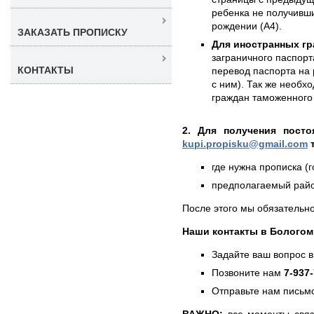
ребенка не получивши
рождении (А4).
ЗАКАЗАТЬ ПРОПИСКУ
Для иностранных гр
заграничного паспорт
КОНТАКТЫ
перевод паспорта на 
с ним). Так же необх
граждан таможенного 
2. Для получения посто
kupi.propisku@gmail.com
т
где нужна прописка (г
предполагаемый район
После этого мы обязательно
Наши контакты в Бологом
Задайте ваш вопрос в
Позвоните нам
7-937
Отправьте нам письмо
ВАЖНО:
все моменты связ